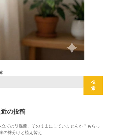
索
検
索
最近の投稿
本立ての胡蝶蘭、そのままにしていませんか？もらっ
鉢の株分けと植え替え