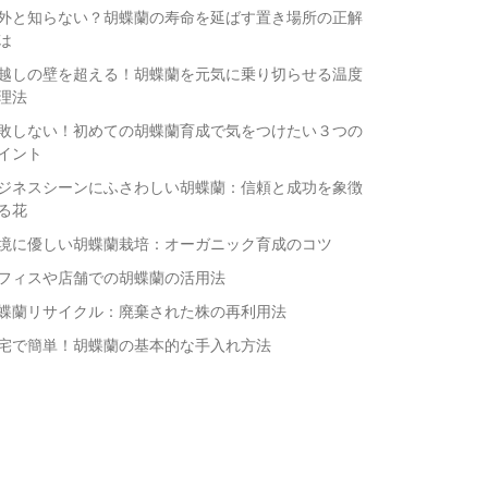
外と知らない？胡蝶蘭の寿命を延ばす置き場所の正解
は
越しの壁を超える！胡蝶蘭を元気に乗り切らせる温度
理法
敗しない！初めての胡蝶蘭育成で気をつけたい３つの
イント
ジネスシーンにふさわしい胡蝶蘭：信頼と成功を象徴
る花
境に優しい胡蝶蘭栽培：オーガニック育成のコツ
フィスや店舗での胡蝶蘭の活用法
蝶蘭リサイクル：廃棄された株の再利用法
宅で簡単！胡蝶蘭の基本的な手入れ方法