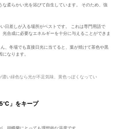
うな柔らかい光を浴びて自生しています。 そのため、強
い日差しが入る場所がベストです。 これは専門用語で
、光合成に必要なエネルギーを十分に与えることができま
ん、冬場でも直接日光に当てると、葉が焼けて茶色や黒
因になります。
が濃い緑色なら光が不足気味、黄色っぽくなってい
25℃」をキープ
が、胡蝶蘭にとっても理想的な温度です。