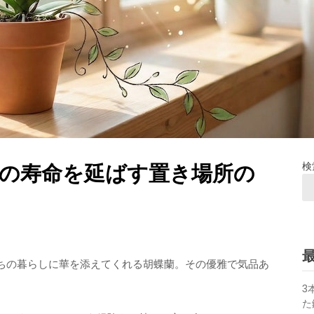
の寿命を延ばす置き場所の
検
ちの暮らしに華を添えてくれる胡蝶蘭。その優雅で気品あ
3
た