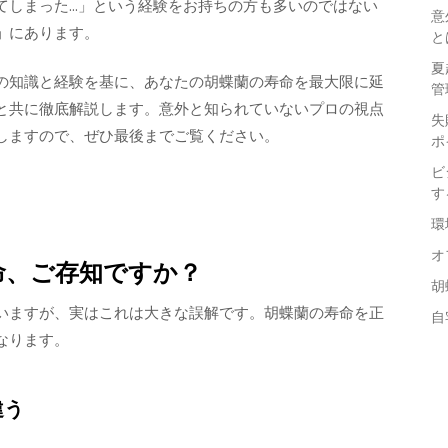
てしまった…」という経験をお持ちの方も多いのではない
意
」
にあります。
と
夏
の知識と経験を基に、あなたの胡蝶蘭の寿命を最大限に延
管
と共に徹底解説します。意外と知られていないプロの視点
失
しますので、ぜひ最後までご覧ください。
ポ
ビ
す
環
オ
命、ご存知ですか？
胡
いますが、実はこれは大きな誤解です。胡蝶蘭の寿命を正
自
なります。
違う